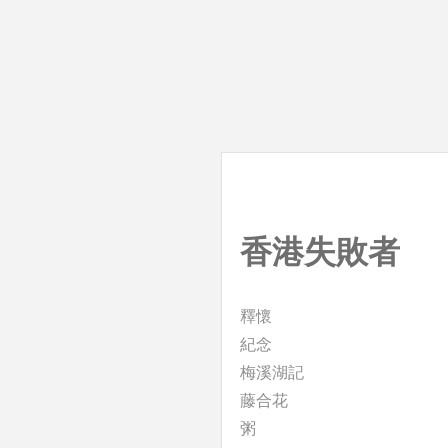
香港失敗者
釋懷
紀念
梅溪湖記
藤合花
粥