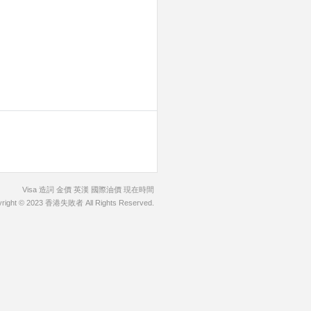
Visa
造詞
金價
英漢
國際油價
現在時間
right © 2023
香港失敗者
All Rights Reserved.