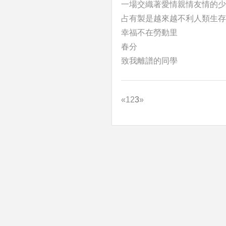
一場交織著愛情親情友情的少
占有製是越來越不利人類生存
幸福不在勞動里
春分
致我離譜的同學
«
1
2
3
»